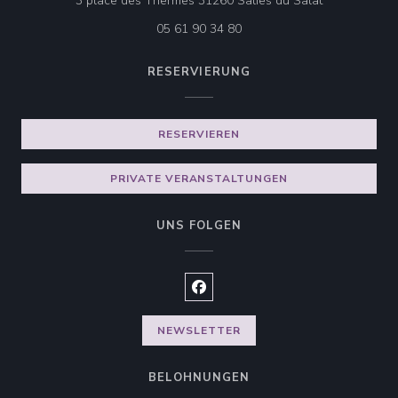
3 place des Thermes 31260 Salies du Salat
05 61 90 34 80
RESERVIERUNG
RESERVIEREN
PRIVATE VERANSTALTUNGEN
UNS FOLGEN
Facebook ((öffnet ein neues Fen
NEWSLETTER
BELOHNUNGEN