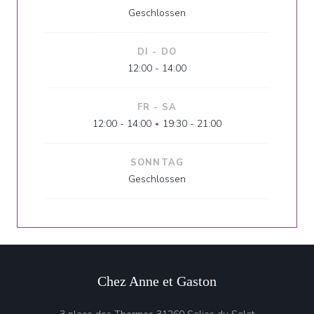
Geschlossen
DI
-
DO
12:00 - 14:00
FR
-
SA
12:00 - 14:00
19:30 - 21:00
•
SONNTAG
Geschlossen
Chez Anne et Gaston
((öffnet ein n