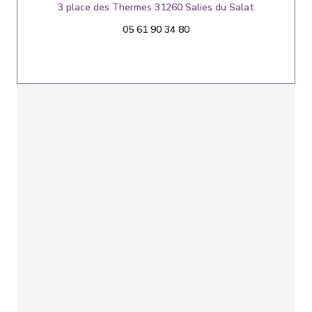
((öffnet ein
3 place des Thermes 31260 Salies du Salat
05 61 90 34 80