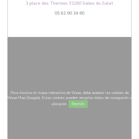
((abre en un
3 place des Thermes 31260 Salies du Salat
05 61 90 34 80
Para mostrar el mapa interactivo de Waze, debe aceptar las cookies de
Waze Map (Google). Estas cookies pueden recopilar datos de navegación y
ubicación.
Permitir