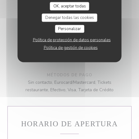
productos frescos, Sabores del Mundo, Producto
OK, aceptar todas
regional, Francesa Tradicional
Denegar todas las cookies
TIPO DE NEGOCIO
Personalizar
Restaurante Tradicional
Política de protección de datos personales
SERVICIOS
Política de gestión de cookies
Privatización, Acceso a Discapacitados,
Aparcamiento Gratuito
MÉTODOS DE PAGO
Sin contacto, Eurocard/Mastercard, Tickets
restaurante, Efectivo, Visa, Tarjeta de Crédito
HORARIO DE APERTURA