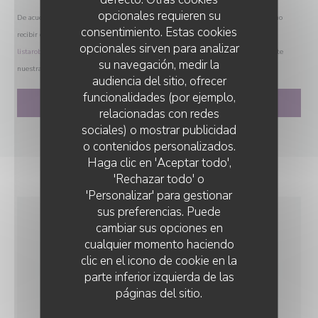
opcionales requieren su
De acuerdo con la normativa de protección de datos, puede ejercer su derecho a no
consentimiento. Estas cookies
recibir comunicaciones comerciales inscribiéndose en la Lista Robinson:
opcionales sirven para analizar
listarobinson.es
. Para más información sobre el tratamiento de sus datos, consulte
su navegación, medir la
nuestra
política de privacidad
.
audiencia del sitio, ofrecer
funcionalidades (por ejemplo,
relacionadas con redes
sociales) o mostrar publicidad
o contenidos personalizados.
CHEZ ANNE ET GASTON
Haga clic en 'Aceptar todo',
'Rechazar todo' o
'Personalizar' para gestionar
sus preferencias. Puede
cambiar sus opciones en
INFORMACIÓN
cualquier momento haciendo
GENERAL
clic en el icono de cookie en la
parte inferior izquierda de las
páginas del sitio.
COCINA