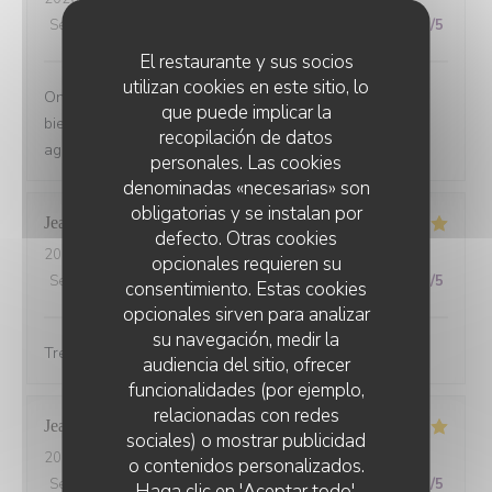
Servicio
:
5
/5
Ambiente
:
5
/5
Menú
:
5
/5
Calidad / Precio
:
5
/5
El restaurante y sus socios
utilizan cookies en este sitio, lo
On s'est régalé avec le menu du jour. Les plats étaient
que puede implicar la
bien cuisinés avec des produits de saison et le service
recopilación de datos
agréable. Le tout pour un prix raisonnable.
personales. Las cookies
denominadas «necesarias» son
obligatorias y se instalan por
Jean-louis
D
defecto. Otras cookies
2026-07-10
- 19:30 - Invitados 6
opcionales requieren su
Servicio
:
5
/5
Ambiente
:
5
/5
Menú
:
5
/5
Calidad / Precio
:
5
/5
consentimiento. Estas cookies
opcionales sirven para analizar
su navegación, medir la
Tres bonne cuisine et accueil exellent.
audiencia del sitio, ofrecer
funcionalidades (por ejemplo,
relacionadas con redes
Jean marc
B
sociales) o mostrar publicidad
2026-07-08
- 20:00 - Invitados 3
o contenidos personalizados.
CHEZ ANNE ET GASTON
Servicio
:
5
/5
Ambiente
:
5
/5
Menú
:
5
/5
Calidad / Precio
:
5
/5
Haga clic en 'Aceptar todo',