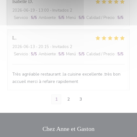
Isabelle
D
2026-06-19
- 13:00 - Invitados 2
Servicio
:
5
/5
Ambiente
:
5
/5
Menú
:
5
/5
Calidad / Precio
:
5
/5
L
2026-06-13
- 20:15 - Invitados 2
Servicio
:
5
/5
Ambiente
:
5
/5
Menú
:
5
/5
Calidad / Precio
:
5
/5
Très agréable restaurant ,la cuisine excellente ,très bon
accueil merci à refaire rapidement
1
2
3
Chez Anne et Gaston