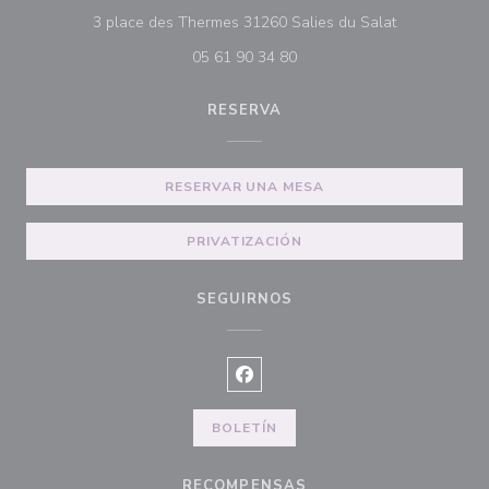
((abre en una
3 place des Thermes 31260 Salies du Salat
05 61 90 34 80
RESERVA
RESERVAR UNA MESA
PRIVATIZACIÓN
SEGUIRNOS
Facebook ((abre en una nueva ve
BOLETÍN
RECOMPENSAS