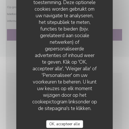
toestemming. Deze optionele
Op grond van de privacywetgeving heeft u het recht om u af te melden voor
cookies worden gebruikt om
telefonische marketing via het Bel-me-niet Register:
bel-me-niet.nl
. Voor meer
uw navigatie te analyseren,
het sitepubliek te meten,
informatie over hoe wij uw gegevens verwerken, zie ons
privacybeleid
.
functies te bieden (bijv.
gerelateerd aan sociale
netwerken) of
gepersonaliseerde
CHEZ ANNE ET GASTON
advertenties of inhoud weer
te geven. Klik op 'OK,
accepteer alle', 'Weiger alle' of
'Personaliseer' om uw
voorkeuren te beheren. U kunt
uw keuzes op elk moment
ALGEMENE INFORMATIE
wijzigen door op het
cookiepictogram linksonder op
KEUKEN
de sitepagina's te klikken.
vers product, Wereldsmaak, terroir, Traditioneel
Frans
OK, accepteer alle