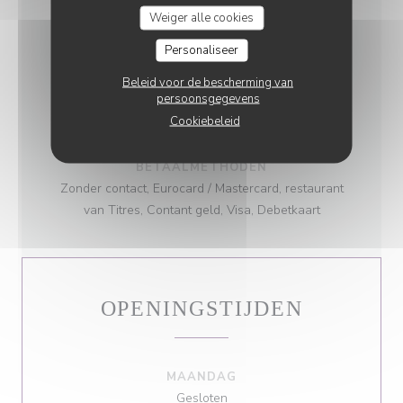
SOORT BEDRIJF
Weiger alle cookies
Traditioneel restaurant
Personaliseer
DIENSTEN
Beleid voor de bescherming van
persoonsgegevens
Private Hire, Geblokkeerde toegang, Gratis
Cookiebeleid
parkeren
BETAALMETHODEN
Zonder contact, Eurocard / Mastercard, restaurant
van Titres, Contant geld, Visa, Debetkaart
OPENINGSTIJDEN
MAANDAG
Gesloten