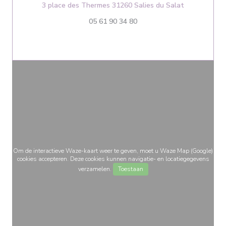
((opent in e
3 place des Thermes 31260 Salies du Salat
05 61 90 34 80
Om de interactieve Waze-kaart weer te geven, moet u Waze Map (Google)
cookies accepteren. Deze cookies kunnen navigatie- en locatiegegevens
verzamelen.
Toestaan