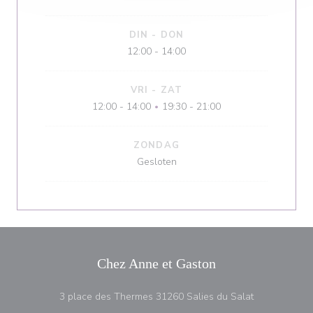
DIN
-
DON
12:00 - 14:00
VRI
-
ZAT
12:00 - 14:00
19:30 - 21:00
•
ZONDAG
Gesloten
Chez Anne et Gaston
((opent in ee
3 place des Thermes 31260 Salies du Salat