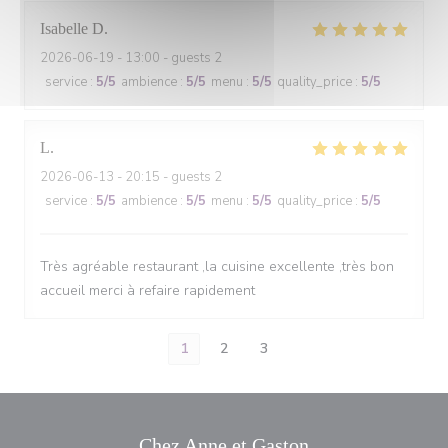
Isabelle
D
2026-06-19
- 13:00 - guests 2
service
:
5
/5
ambience
:
5
/5
menu
:
5
/5
quality_price
:
5
/5
L
2026-06-13
- 20:15 - guests 2
service
:
5
/5
ambience
:
5
/5
menu
:
5
/5
quality_price
:
5
/5
Très agréable restaurant ,la cuisine excellente ,très bon
accueil merci à refaire rapidement
1
2
3
Chez Anne et Gaston