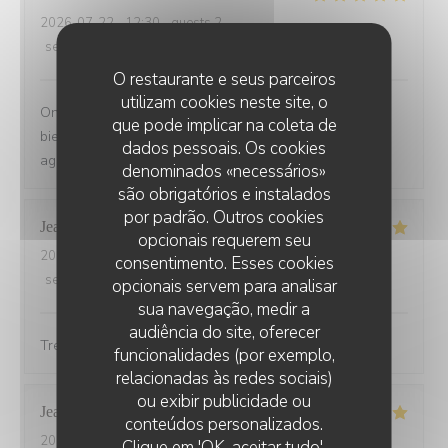
2026-07-22
- 12:30 - guests 2
service
:
5
/5
ambience
:
5
/5
menu
:
5
/5
quality_price
:
5
/5
O restaurante e seus parceiros
utilizam cookies neste site, o
On s'est régalé avec le menu du jour. Les plats étaient
que pode implicar na coleta de
bien cuisinés avec des produits de saison et le service
dados pessoais. Os cookies
agréable. Le tout pour un prix raisonnable.
denominados «necessários»
são obrigatórios e instalados
por padrão. Outros cookies
Jean-louis
D
opcionais requerem seu
2026-07-10
- 19:30 - guests 6
consentimento. Esses cookies
service
:
5
/5
ambience
:
5
/5
menu
:
5
/5
quality_price
:
5
/5
opcionais servem para analisar
sua navegação, medir a
audiência do site, oferecer
Tres bonne cuisine et accueil exellent.
funcionalidades (por exemplo,
relacionadas às redes sociais)
ou exibir publicidade ou
Jean marc
B
conteúdos personalizados.
2026-07-08
- 20:00 - guests 3
CHEZ ANNE ET GASTON
Clique em 'OK, aceitar tudo',