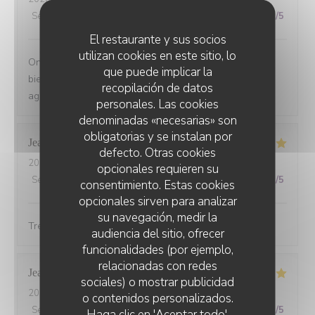
Servicio
:
5
/5
Ambiente
:
5
/5
Menú
:
5
/5
Calidad / Precio
:
5
/5
El restaurante y sus socios
utilizan cookies en este sitio, lo
On s'est régalé avec le menu du jour. Les plats étaient
que puede implicar la
bien cuisinés avec des produits de saison et le service
recopilación de datos
agréable. Le tout pour un prix raisonnable.
personales. Las cookies
denominadas «necesarias» son
obligatorias y se instalan por
Jean-louis
D
defecto. Otras cookies
2026-07-10
- 19:30 - Invitados 6
opcionales requieren su
Servicio
:
5
/5
Ambiente
:
5
/5
Menú
:
5
/5
Calidad / Precio
:
5
/5
consentimiento. Estas cookies
opcionales sirven para analizar
su navegación, medir la
Tres bonne cuisine et accueil exellent.
audiencia del sitio, ofrecer
funcionalidades (por ejemplo,
relacionadas con redes
Jean marc
B
sociales) o mostrar publicidad
2026-07-08
- 20:00 - Invitados 3
o contenidos personalizados.
CHEZ ANNE ET GASTON
Servicio
:
5
/5
Ambiente
:
5
/5
Menú
:
5
/5
Calidad / Precio
:
5
/5
Haga clic en 'Aceptar todo',