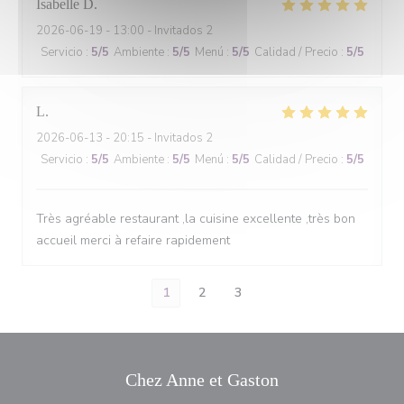
Isabelle
D
2026-06-19
- 13:00 - Invitados 2
Servicio
:
5
/5
Ambiente
:
5
/5
Menú
:
5
/5
Calidad / Precio
:
5
/5
L
2026-06-13
- 20:15 - Invitados 2
Servicio
:
5
/5
Ambiente
:
5
/5
Menú
:
5
/5
Calidad / Precio
:
5
/5
Très agréable restaurant ,la cuisine excellente ,très bon
accueil merci à refaire rapidement
1
2
3
Chez Anne et Gaston