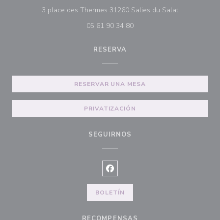
((abre en una
3 place des Thermes 31260 Salies du Salat
05 61 90 34 80
RESERVA
RESERVAR UNA MESA
PRIVATIZACIÓN
SEGUIRNOS
Facebook ((abre en una nueva ve
BOLETÍN
RECOMPENSAS