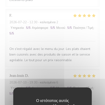
F
2026-07-22
- 12:30 - καλεσμένοι 2
Υπηρεσία
:
5
/5
Ατμόσφαιρα
:
5
/5
Μενού
:
5
/5
Ποιότητα / Τιμή
:
5
/5
On s'est régalé avec le menu du jour. Les plats étaient
bien cuisinés avec des produits de saison et le service
agréable. Le tout pour un prix raisonnable.
Jean-louis
D
2026-07-10
- 19:30 - καλεσμένοι 6
Υπηρεσία
:
5
/5
Ατμόσφαιρα
:
5
/5
Μενού
:
5
/5
Ποιότητα / Τιμή
:
5
/5
Ο ιστότοπος αυτός