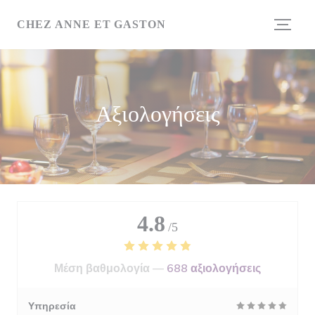
Πίνακας διαχείρισης "Μπισκότων" (Cookies)
CHEZ ANNE ET GASTON
Αξιολογήσεις
4.8
/5
Μέση βαθμολογία —
688 αξιολογήσεις
Υπηρεσία