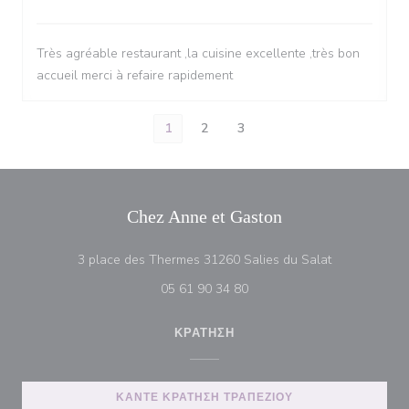
Très agréable restaurant ,la cuisine excellente ,très bon
accueil merci à refaire rapidement
1
2
3
Chez Anne et Gaston
((ανοίγει σε 
3 place des Thermes 31260 Salies du Salat
05 61 90 34 80
ΚΡΆΤΗΣΗ
ΚΆΝΤΕ ΚΡΆΤΗΣΗ ΤΡΑΠΕΖΙΟΎ