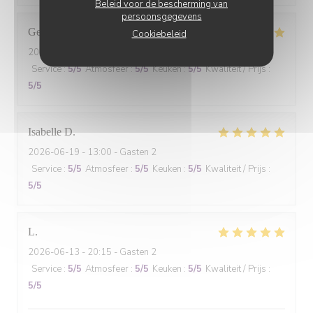
Beleid voor de bescherming van
persoonsgegevens
Gennifer
N
Cookiebeleid
2026-06-20
- 19:30 - Gasten 3
Service
:
5
/5
Atmosfeer
:
5
/5
Keuken
:
5
/5
Kwaliteit / Prijs
:
5
/5
Isabelle
D
2026-06-19
- 13:00 - Gasten 2
Service
:
5
/5
Atmosfeer
:
5
/5
Keuken
:
5
/5
Kwaliteit / Prijs
:
5
/5
L
2026-06-13
- 20:15 - Gasten 2
Service
:
5
/5
Atmosfeer
:
5
/5
Keuken
:
5
/5
Kwaliteit / Prijs
:
5
/5