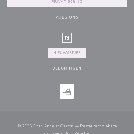
PRIVATISERING
VOLG ONS
Facebook ((opent in een nieuw v
NIEUWSBRIEF
BELONINGEN
© 2026 Chez Anne et Gaston — Restaurant website
((opent in een nieuw ve
gecreëerd door
Zenchef