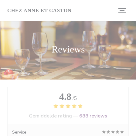
Cookies beheer paneel
CHEZ ANNE ET GASTON
Reviews
4.8
/5
Gemiddelde rating —
688 reviews
Service