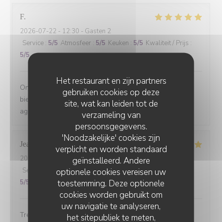
F
2026-07-22
- 12:30 - Gasten 2
Service
:
5
/5
Atmosfeer
:
5
/5
Keuken
:
5
/5
Kwaliteit / Prijs
:
5
/5
Het restaurant en zijn partners
On s'est régalé avec le menu du jour. Les plats étaient
gebruiken cookies op deze
bien cuisinés avec des produits de saison et le service
site, wat kan leiden tot de
agréable. Le tout pour un prix raisonnable.
verzameling van
persoonsgegevens.
'Noodzakelijke' cookies zijn
Jean-louis
D
verplicht en worden standaard
2026-07-10
- 19:30 - Gasten 6
geïnstalleerd. Andere
Service
:
5
/5
Atmosfeer
:
5
/5
Keuken
:
5
/5
Kwaliteit / Prijs
:
optionele cookies vereisen uw
toestemming. Deze optionele
5
/5
cookies worden gebruikt om
uw navigatie te analyseren,
Tres bonne cuisine et accueil exellent.
het sitepubliek te meten,