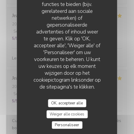
functies te bieden (bijv.
gerelateerd aan sociale
Jean marc
B
netwerken) of
gepersonaliseerde
2026-07-08
- 20:00 - Gasten 3
CHEZ ANNE ET GASTON
advertenties of inhoud weer
Service
:
5
/5
Atmosfeer
:
5
/5
Keuken
:
5
/5
Kwaliteit / Prijs
:
te geven. Klik op 'OK,
5
/5
accepteer alle', 'Weiger alle' of
'Personaliseer' om uw
Les gambas….excellent 5 étoiles et copieux top
voorkeuren te beheren. U kunt
uw keuzes op elk moment
wijzigen door op het
Jean-Pierre
S
cookiepictogram linksonder op
de sitepagina's te klikken.
2026-07-07
- 12:15 - Gasten 3
Service
:
5
/5
Atmosfeer
:
5
/5
Keuken
:
5
/5
Kwaliteit / Prijs
:
5
/5
OK, accepteer alle
Weiger alle cookies
Cuisine familiale avec beaucoup de saveurs. Tout est très
Personaliseer
bon.....