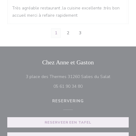
Très agréable restaurant ,la cuisine excellente ,très bon
accueil merci à refaire rapidement
1
2
3
Chez Anne et Gaston
((opent in ee
3 place des Thermes 31260 Salies du Salat
05 61 90 34 80
RESERVERING
RESERVEER EEN TAFEL