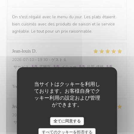
On s'est régalé avec le menu du jour. Les plats étaient
bien cuisinés avec des produits de saison et le service
agréable. Le tout pour un prix raisonnable.
Jean-louis
D
2026-07-10
- 19:30 - ゲスト 6
サービス
:
5
/5
雰囲気
:
5
/5
メニュー
:
5
/5
品質-価格
:
5
/5
当サイトはクッキーを利用し
Tres bonne cuisine et accueil exellent.
ております。お客様自身でク
ッキー利用の設定および管理
ができます。
Jean marc
B
2026-07-08
- 20:00 - ゲスト 3
全てに同意する
CHEZ ANNE ET GASTON
サービス
:
5
/5
雰囲気
:
5
/5
メニュー
:
5
/5
品質-価格
:
5
/5
すべてのクッキーを拒否する