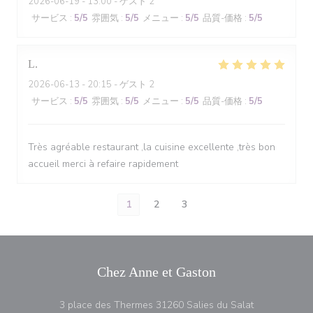
2026-06-19
- 13:00 - ゲスト 2
サービス
:
5
/5
雰囲気
:
5
/5
メニュー
:
5
/5
品質-価格
:
5
/5
L
2026-06-13
- 20:15 - ゲスト 2
サービス
:
5
/5
雰囲気
:
5
/5
メニュー
:
5
/5
品質-価格
:
5
/5
Très agréable restaurant ,la cuisine excellente ,très bon
accueil merci à refaire rapidement
1
2
3
Chez Anne et Gaston
((新しいウィ
3 place des Thermes 31260 Salies du Salat