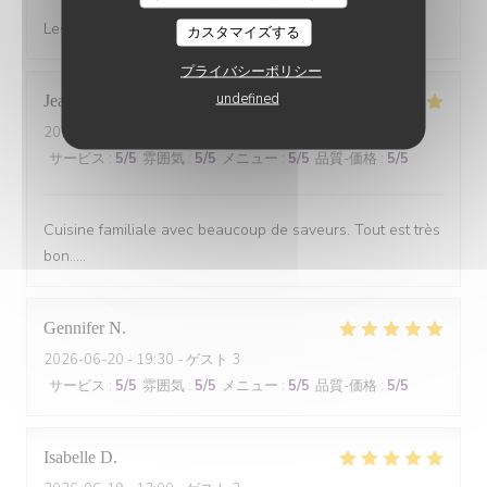
Les gambas….excellent 5 étoiles et copieux top
カスタマイズする
プライバシーポリシー
undefined
Jean-Pierre
S
2026-07-07
- 12:15 - ゲスト 3
サービス
:
5
/5
雰囲気
:
5
/5
メニュー
:
5
/5
品質-価格
:
5
/5
Cuisine familiale avec beaucoup de saveurs. Tout est très
bon.....
Gennifer
N
2026-06-20
- 19:30 - ゲスト 3
サービス
:
5
/5
雰囲気
:
5
/5
メニュー
:
5
/5
品質-価格
:
5
/5
Isabelle
D