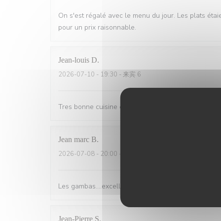
On s'est régalé avec le menu du jour. Les plats étai
pour un prix raisonnable.
Jean-louis
D
2026-07-10
- 19:30 - 来宾 6
Tres bonne cuisine et accueil exellent.
Jean marc
B
2026-07-08
- 20:00 - 来宾 3
Les gambas….excellent 5 étoiles et copieux top
Jean-Pierre
S