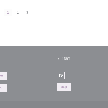
1
2
3
关注我们
餐位
Facebook ((在新窗口中打开)
通讯
化