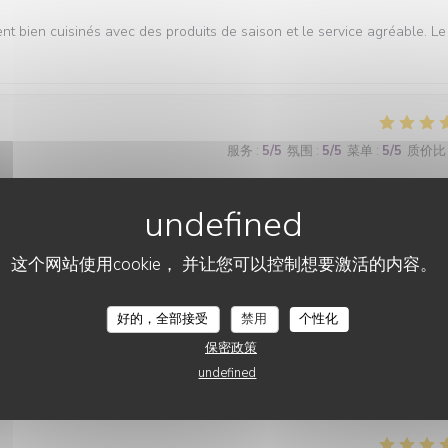
ent bien cuisinés avec des produits de saison et le service agréable. Le
服务
:
5
/5
氛围
:
5
/5
菜单
:
5
/5
质价比
这个网站使用cookie， 并让您可以控制想要激活的内容。
CHEZ ANNE ET GASTON
服务
:
5
/5
氛围
:
5
/5
菜单
:
5
/5
质价比
好的，全部接受
禁用
个性化
保密政策
undefined