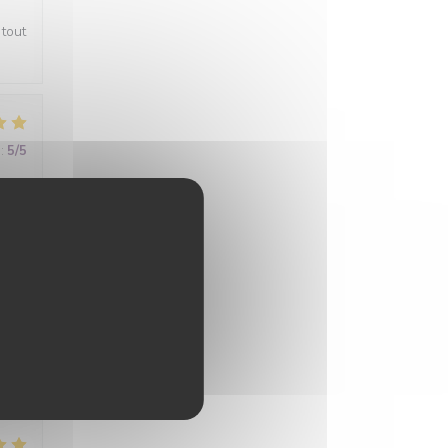
 tout
:
5
/5
:
5
/5