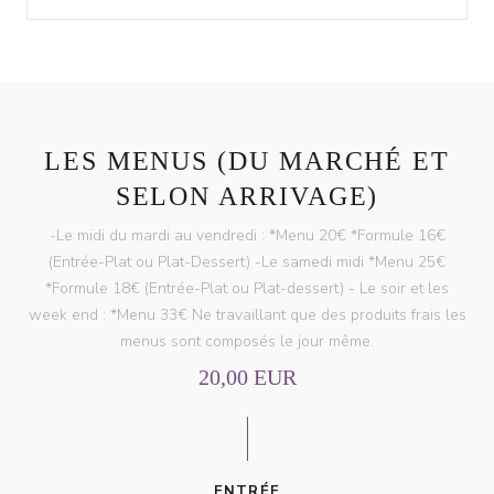
LES MENUS (DU MARCHÉ ET
SELON ARRIVAGE)
-Le midi du mardi au vendredi : *Menu 20€ *Formule 16€
(Entrée-Plat ou Plat-Dessert) -Le samedi midi *Menu 25€
*Formule 18€ (Entrée-Plat ou Plat-dessert) - Le soir et les
week end : *Menu 33€ Ne travaillant que des produits frais les
menus sont composés le jour même.
20,00 EUR
ENTRÉE