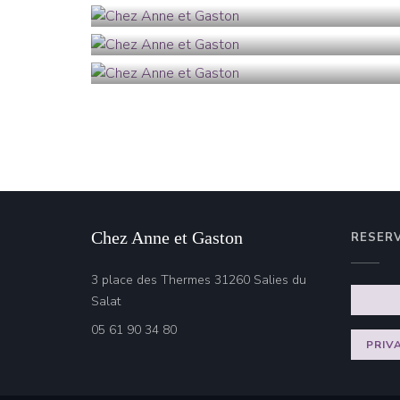
Chez Anne et Gaston
RESER
3 place des Thermes 31260 Salies du
((öffnet ein neues Fenster))
Salat
05 61 90 34 80
PRIV