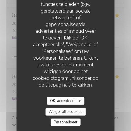
functies te bieden (bijv.
gerelateerd aan sociale
Jean marc
B
netwerken) of
gepersonaliseerde
2026-07-08
- 20:00 - Gasten 3
CHEZ ANNE ET GASTON
advertenties of inhoud weer
Service
:
5
/5
Atmosfeer
:
5
/5
Keuken
:
5
/5
Kwaliteit / Prijs
:
te geven. Klik op 'OK,
5
/5
accepteer alle', 'Weiger alle' of
'Personaliseer' om uw
Les gambas….excellent 5 étoiles et copieux top
voorkeuren te beheren. U kunt
uw keuzes op elk moment
wijzigen door op het
Jean-Pierre
S
cookiepictogram linksonder op
de sitepagina's te klikken.
2026-07-07
- 12:15 - Gasten 3
Service
:
5
/5
Atmosfeer
:
5
/5
Keuken
:
5
/5
Kwaliteit / Prijs
:
5
/5
OK, accepteer alle
Weiger alle cookies
Cuisine familiale avec beaucoup de saveurs. Tout est très
Personaliseer
bon.....