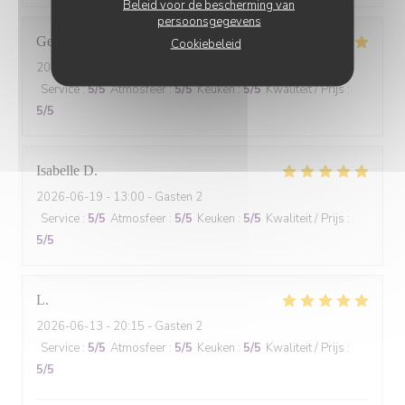
Beleid voor de bescherming van
persoonsgegevens
Gennifer
N
Cookiebeleid
2026-06-20
- 19:30 - Gasten 3
Service
:
5
/5
Atmosfeer
:
5
/5
Keuken
:
5
/5
Kwaliteit / Prijs
:
5
/5
Isabelle
D
2026-06-19
- 13:00 - Gasten 2
Service
:
5
/5
Atmosfeer
:
5
/5
Keuken
:
5
/5
Kwaliteit / Prijs
:
5
/5
L
2026-06-13
- 20:15 - Gasten 2
Service
:
5
/5
Atmosfeer
:
5
/5
Keuken
:
5
/5
Kwaliteit / Prijs
:
5
/5