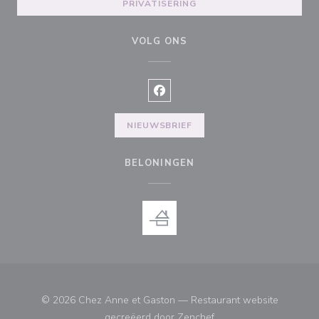
PRIVATISERING
VOLG ONS
Facebook ((opent in een nieuw v
NIEUWSBRIEF
BELONINGEN
© 2026 Chez Anne et Gaston — Restaurant website
((opent in een nieuw ve
gecreëerd door
Zenchef