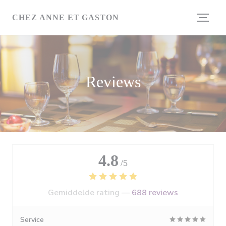
Cookies beheer paneel
CHEZ ANNE ET GASTON
Reviews
4.8
/5
Gemiddelde rating —
688 reviews
Service