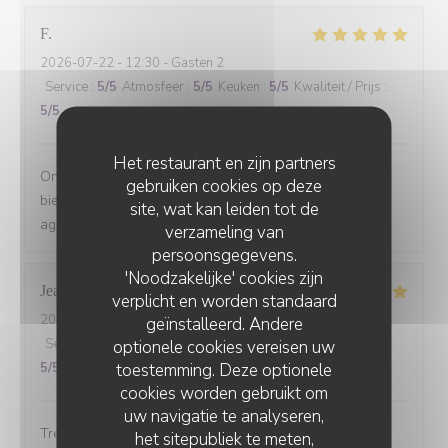
F
2026-07-22
- 12:30 - Gasten 2
Service
:
5
/5
Atmosfeer
:
5
/5
Keuken
:
5
/5
Kwaliteit / Prijs
:
5
/5
Het restaurant en zijn partners
On s'est régalé avec le menu du jour. Les plats étaient
gebruiken cookies op deze
bien cuisinés avec des produits de saison et le service
site, wat kan leiden tot de
agréable. Le tout pour un prix raisonnable.
verzameling van
persoonsgegevens.
'Noodzakelijke' cookies zijn
Jean-louis
D
verplicht en worden standaard
2026-07-10
- 19:30 - Gasten 6
geïnstalleerd. Andere
Service
:
5
/5
Atmosfeer
:
5
/5
Keuken
:
5
/5
Kwaliteit / Prijs
:
optionele cookies vereisen uw
toestemming. Deze optionele
5
/5
cookies worden gebruikt om
uw navigatie te analyseren,
Tres bonne cuisine et accueil exellent.
het sitepubliek te meten,