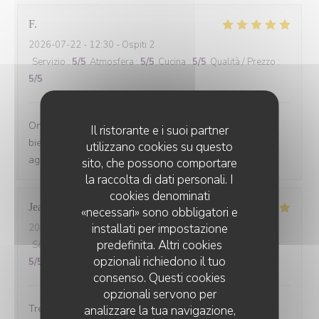
F
2026-07-22
- 12:30 - Ospiti 2
Servizio
:
5
/5
Atmosfera
:
5
/5
Cucina
:
5
/5
Qualità / Prezzo
:
5
/5
On s'est régalé avec le menu du jour. Les plats étaient
Il ristorante e i suoi partner
bien cuisinés avec des produits de saison et le service
utilizzano cookies su questo
agréable. Le tout pour un prix raisonnable.
sito, che possono comportare
la raccolta di dati personali. I
cookies denominati
Jean-louis
D
«necessari» sono obbligatori e
installati per impostazione
2026-07-10
- 19:30 - Ospiti 6
predefinita. Altri cookies
Servizio
:
5
/5
Atmosfera
:
5
/5
Cucina
:
5
/5
Qualità / Prezzo
:
opzionali richiedono il tuo
5
/5
consenso. Questi cookies
opzionali servono per
Tres bonne cuisine et accueil exellent.
analizzare la tua navigazione,