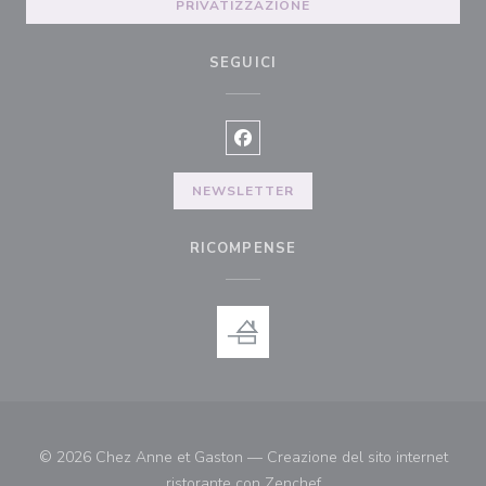
PRIVATIZZAZIONE
SEGUICI
Facebook ((apre una nuova finest
NEWSLETTER
RICOMPENSE
© 2026 Chez Anne et Gaston — Creazione del sito internet
((apre una nuova finestr
ristorante con
Zenchef