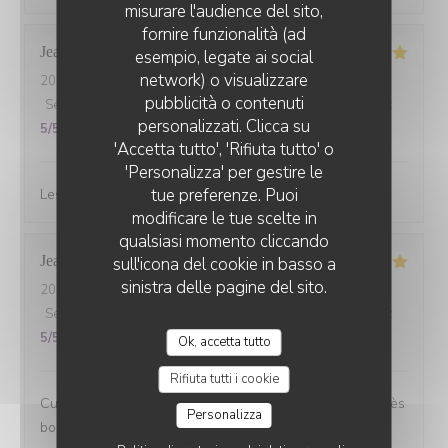
misurare l'audience del sito,
fornire funzionalità (ad
Jean marc
B
esempio, legate ai social
network) o visualizzare
2026-07-08
- 20:00 - Ospiti 3
CHEZ ANNE ET GASTON
pubblicità o contenuti
Servizio
:
5
/5
Atmosfera
:
5
/5
Cucina
:
5
/5
Qualità / Prezzo
:
personalizzati. Clicca su
5
/5
'Accetta tutto', 'Rifiuta tutto' o
'Personalizza' per gestire le
tue preferenze. Puoi
Les gambas….excellent 5 étoiles et copieux top
modificare le tue scelte in
qualsiasi momento cliccando
Jean-Pierre
S
sull'icona del cookie in basso a
sinistra delle pagine del sito.
2026-07-07
- 12:15 - Ospiti 3
Servizio
:
5
/5
Atmosfera
:
5
/5
Cucina
:
5
/5
Qualità / Prezzo
:
5
/5
Ok, accetta tutto
Rifiuta tutti i cookie
Cuisine familiale avec beaucoup de saveurs. Tout est très
Personalizza
bon.....