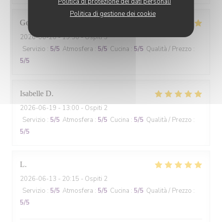
Politica di protezione dei dati personali
Politica di gestione dei cookie
Gennifer
N
2026-06-20
- 19:30 - Ospiti 3
Servizio
:
5
/5
Atmosfera
:
5
/5
Cucina
:
5
/5
Qualità / Prezzo
:
5
/5
Isabelle
D
2026-06-19
- 13:00 - Ospiti 2
Servizio
:
5
/5
Atmosfera
:
5
/5
Cucina
:
5
/5
Qualità / Prezzo
:
5
/5
L
2026-06-13
- 20:15 - Ospiti 2
Servizio
:
5
/5
Atmosfera
:
5
/5
Cucina
:
5
/5
Qualità / Prezzo
:
5
/5