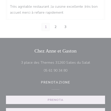
Très agréable restaurant ,la cuisine excellente ,très bon
accueil merci à refaire rapidement
1
2
3
Chez Anne et Gaston
((apre una nu
3 place des Thermes 31260 Salies du Salat
05 61 90 34 80
PRENOTAZIONE
PRENOTA