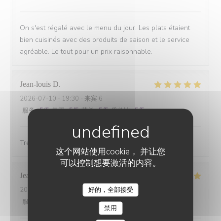
On s'est régalé avec le menu du jour. Les plats étaient
bien cuisinés avec des produits de saison et le service
agréable. Le tout pour un prix raisonnable.
Jean-louis
D
2026-07-10
- 19:30 - 来宾 6
服务
:
5
/5
氛围
:
5
/5
菜单
:
5
/5
质价比
:
5
/5
Tres bonne cuisine et accueil exellent.
这个网站使用cookie， 并让您
可以控制想要激活的内容。
Jean marc
B
好的，全部接受
2026-07-08
- 20:00 - 来宾 3
CHEZ ANNE ET GASTON
服务
:
5
/5
氛围
:
5
/5
菜单
:
5
/5
质价比
:
5
/5
禁用