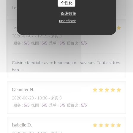
个性化
Les gambas….excellent 5 étoiles et copieux top
保密政策
undefined
Jean-Pierre
S
2026-07-07
- 12:15 - 来宾 3
服务
:
5
/5
氛围
:
5
/5
菜单
:
5
/5
质价比
:
5
/5
Cuisine familiale avec beaucoup de saveurs. Tout est très
bon.....
Gennifer
N
2026-06-20
- 19:30 - 来宾 3
服务
:
5
/5
氛围
:
5
/5
菜单
:
5
/5
质价比
:
5
/5
Isabelle
D