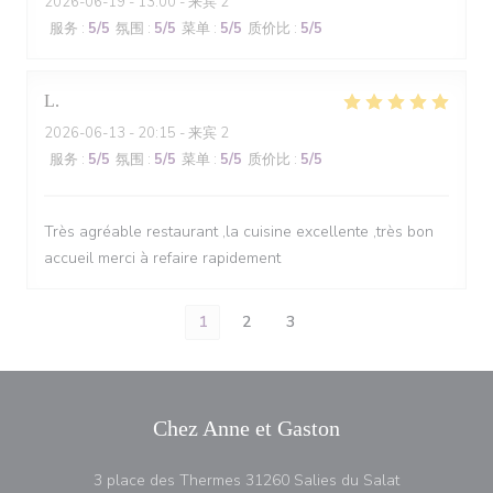
2026-06-19
- 13:00 - 来宾 2
服务
:
5
/5
氛围
:
5
/5
菜单
:
5
/5
质价比
:
5
/5
L
2026-06-13
- 20:15 - 来宾 2
服务
:
5
/5
氛围
:
5
/5
菜单
:
5
/5
质价比
:
5
/5
Très agréable restaurant ,la cuisine excellente ,très bon
accueil merci à refaire rapidement
1
2
3
Chez Anne et Gaston
((在新窗口中打
3 place des Thermes 31260 Salies du Salat