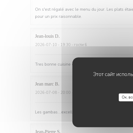
On s'est régalé avec le menu du jour. Les plats étai
pour un prix raisonnable.
Jean-louis
D
2026-07-10
- 19:30 - гости 6
Tres bonne cuisine et accueil exellent.
Этот сайт испол
Jean marc
B
2026-07-08
- 20:00 - гости 3
Ок, в
Les gambas….excellent 5 étoiles et copieux top
Jean-Pierre
S