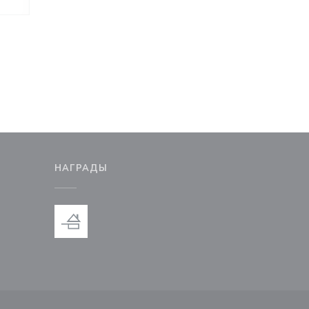
М
НАГРАДЫ
новом окне))