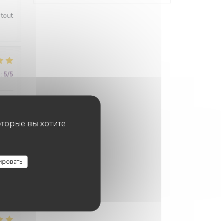
 tout
:
5
/5
оторые вы хотите
:
5
/5
ировать