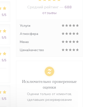
Средний рейтинг —
688
отзывы
:
5
/5
Услуги
Атмосфера
:
5
/5
Меню
Цена/качество
:
5
/5
Исключительно проверенные
оценки
Оценки только от клиентов,
:
5
/5
сделавших резервирование