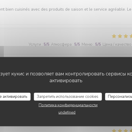
ent bien cuisinés avec des produits de saison et le service agréable. Le
Услуги
:
5
/5
Атмосфера
:
5
/5
Меню
:
5
/5
Цена / качество
ьзует кукис и позволяет вам контролировать сервисы к
активировать
CHEZ ANNE ET GASTON
Услуги
:
5
/5
Атмосфера
:
5
/5
Меню
:
5
/5
Цена / качество
се активировать
Запретить использование cookies
Персонализ
Политика конфиденциальности
undefined