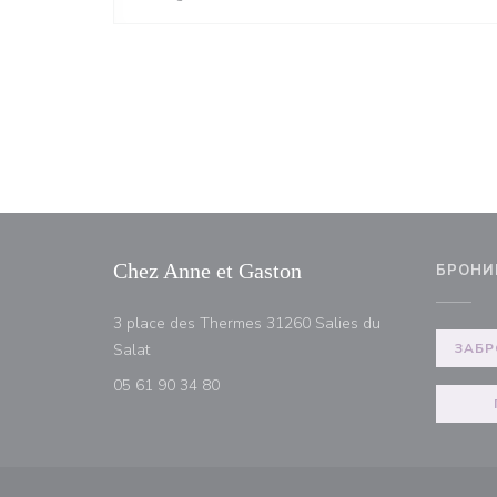
Chez Anne et Gaston
БРОНИ
3 place des Thermes 31260 Salies du
((открывается в новом окне))
Salat
ЗАБР
05 61 90 34 80