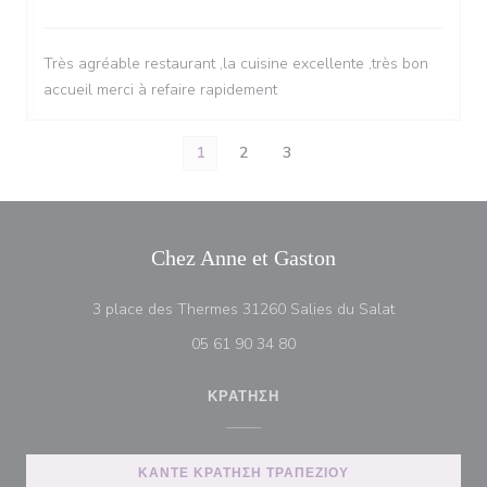
Très agréable restaurant ,la cuisine excellente ,très bon
accueil merci à refaire rapidement
1
2
3
Chez Anne et Gaston
((ανοίγει σε 
3 place des Thermes 31260 Salies du Salat
05 61 90 34 80
ΚΡΆΤΗΣΗ
ΚΆΝΤΕ ΚΡΆΤΗΣΗ ΤΡΑΠΕΖΙΟΎ