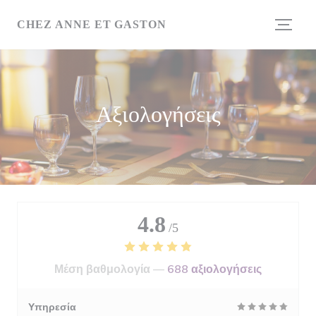
Πίνακας διαχείρισης "Μπισκότων" (Cookies)
CHEZ ANNE ET GASTON
Αξιολογήσεις
4.8
/5
Μέση βαθμολογία —
688 αξιολογήσεις
Υπηρεσία