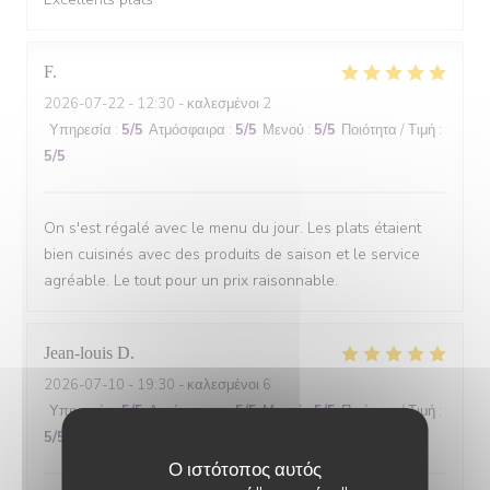
F
2026-07-22
- 12:30 - καλεσμένοι 2
Υπηρεσία
:
5
/5
Ατμόσφαιρα
:
5
/5
Μενού
:
5
/5
Ποιότητα / Τιμή
:
5
/5
On s'est régalé avec le menu du jour. Les plats étaient
bien cuisinés avec des produits de saison et le service
agréable. Le tout pour un prix raisonnable.
Jean-louis
D
2026-07-10
- 19:30 - καλεσμένοι 6
Υπηρεσία
:
5
/5
Ατμόσφαιρα
:
5
/5
Μενού
:
5
/5
Ποιότητα / Τιμή
:
5
/5
Ο ιστότοπος αυτός