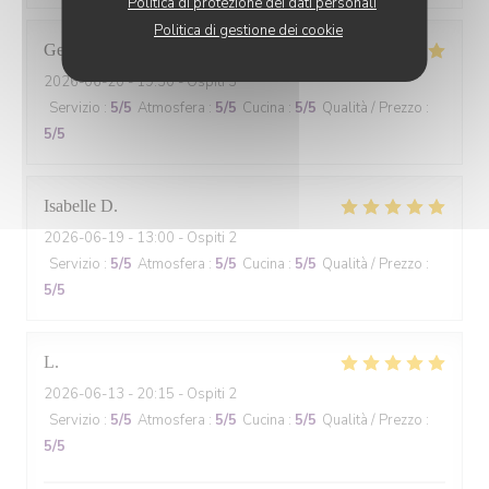
Politica di protezione dei dati personali
Politica di gestione dei cookie
Gennifer
N
2026-06-20
- 19:30 - Ospiti 3
Servizio
:
5
/5
Atmosfera
:
5
/5
Cucina
:
5
/5
Qualità / Prezzo
:
5
/5
Isabelle
D
2026-06-19
- 13:00 - Ospiti 2
Servizio
:
5
/5
Atmosfera
:
5
/5
Cucina
:
5
/5
Qualità / Prezzo
:
5
/5
L
2026-06-13
- 20:15 - Ospiti 2
Servizio
:
5
/5
Atmosfera
:
5
/5
Cucina
:
5
/5
Qualità / Prezzo
:
5
/5