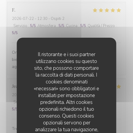
F
2026-07-22
- 12:30 - Ospiti 2
Servizio
:
5
/5
Atmosfera
:
5
/5
Cucina
:
5
/5
Qualità / Prezzo
:
5
/5
On s'est régalé avec le menu du jour. Les plats étaient
Il ristorante e i suoi partner
bien cuisinés avec des produits de saison et le service
utilizzano cookies su questo
agréable. Le tout pour un prix raisonnable.
sito, che possono comportare
la raccolta di dati personali. I
cookies denominati
Jean-louis
D
«necessari» sono obbligatori e
installati per impostazione
2026-07-10
- 19:30 - Ospiti 6
predefinita. Altri cookies
Servizio
:
5
/5
Atmosfera
:
5
/5
Cucina
:
5
/5
Qualità / Prezzo
:
opzionali richiedono il tuo
5
/5
consenso. Questi cookies
opzionali servono per
Tres bonne cuisine et accueil exellent.
analizzare la tua navigazione,