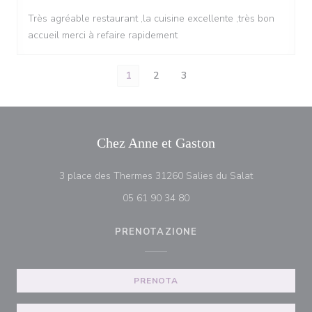
Très agréable restaurant ,la cuisine excellente ,très bon
accueil merci à refaire rapidement
1
2
3
Chez Anne et Gaston
((apre una nu
3 place des Thermes 31260 Salies du Salat
05 61 90 34 80
PRENOTAZIONE
PRENOTA