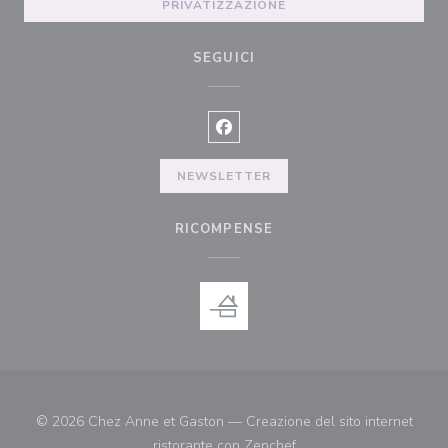
PRIVATIZZAZIONE
SEGUICI
Facebook ((apre una nuova finest
NEWSLETTER
RICOMPENSE
© 2026 Chez Anne et Gaston — Creazione del sito internet
((apre una nuova finestr
ristorante con
Zenchef