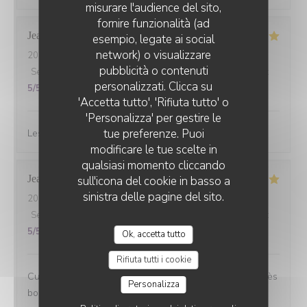
misurare l'audience del sito,
fornire funzionalità (ad
Jean marc
B
esempio, legate ai social
network) o visualizzare
2026-07-08
- 20:00 - Ospiti 3
CHEZ ANNE ET GASTON
pubblicità o contenuti
Servizio
:
5
/5
Atmosfera
:
5
/5
Cucina
:
5
/5
Qualità / Prezzo
:
personalizzati. Clicca su
5
/5
'Accetta tutto', 'Rifiuta tutto' o
'Personalizza' per gestire le
tue preferenze. Puoi
Les gambas….excellent 5 étoiles et copieux top
modificare le tue scelte in
qualsiasi momento cliccando
Jean-Pierre
S
sull'icona del cookie in basso a
sinistra delle pagine del sito.
2026-07-07
- 12:15 - Ospiti 3
Servizio
:
5
/5
Atmosfera
:
5
/5
Cucina
:
5
/5
Qualità / Prezzo
:
5
/5
Ok, accetta tutto
Rifiuta tutti i cookie
Cuisine familiale avec beaucoup de saveurs. Tout est très
Personalizza
bon.....