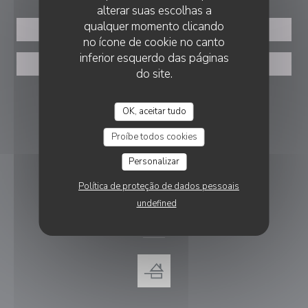
alterar suas escolhas a
qualquer momento clicando
RESERVAR UMA MESA
no ícone de cookie no canto
inferior esquerdo das páginas
PRIVATIZAÇÃO
do site.
SIGA-NOS
OK, aceitar tudo
Proíbe todos cookies
Facebook ((abre numa nova janel
Personalizar
NEWSLETTER
Política de proteção de dados pessoais
undefined
PRÉMIOS