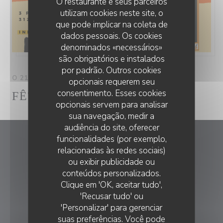
O restaurante e seus parceiros
utilizam cookies neste site, o
que pode implicar na coleta de
dados pessoais. Os cookies
denominados «necessários»
são obrigatórios e instalados
por padrão. Outros cookies
O 21/06/2025 DO 19H30 NO 23H00
opcionais requerem seu
consentimento. Esses cookies
FÊTE LA MUSIQUE
opcionais servem para analisar
sua navegação, medir a
audiência do site, oferecer
funcionalidades (por exemplo,
Chez Anne et Gaston
relacionadas às redes sociais)
ou exibir publicidade ou
((abre numa n
3 place des Thermes 31260 Salies du Salat
conteúdos personalizados.
CHEZ ANNE ET GASTON
Clique em 'OK, aceitar tudo',
05 61 90 34 80
'Recusar tudo' ou
'Personalizar' para gerenciar
RESERVA
suas preferências. Você pode